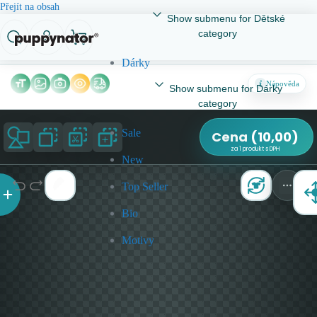
Přejít na obsah
Show submenu for Dětské
category
Dárky
Nápověda
Show submenu for Dárky
category
Sale
Cena
(
10,00
)
za 1 produkt s DPH
New
Top Seller
Bio
Motivy