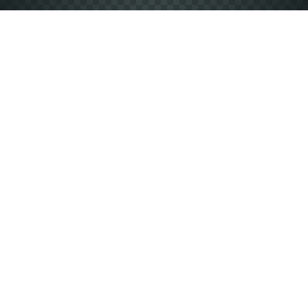
Vyberte si produkt
Nabízíme více než 2000 kusů produktů v různých
barvách.
Návrh vlastního designu
Vložení vlastní fotky, textu nebo předem připraveného
designu.
Počet kusů a velikosti
Vyberte si počet kusů a velikosti od XS až po 5XL.
Odeslat objednávku
Dokončete objednávku a my vám ji doručíme v
nejkratším čase.