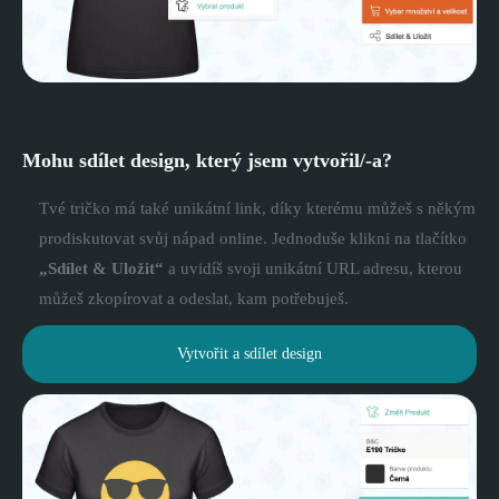
Mohu sdílet design, který jsem vytvořil/-a?
Tvé tričko má také unikátní link, díky kterému můžeš s někým
prodiskutovat svůj nápad online. Jednoduše klikni na tlačítko
„Sdílet & Uložit“
a uvidíš svoji unikátní URL adresu, kterou
můžeš zkopírovat a odeslat, kam potřebuješ.
Vytvořit a sdílet design