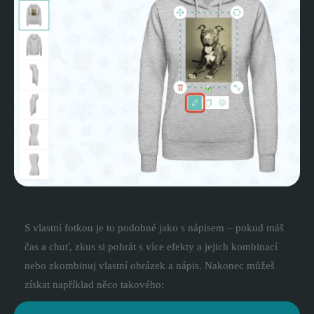
S vlastní fotkou je to podobné jako s nápisem – pokud máš
čas a chuť, zkus si pohrát s více efekty a jejich kombinací
nebo zkombinuj vlastní obrázek a nápis. Nakonec můžeš
získat například něco takového: