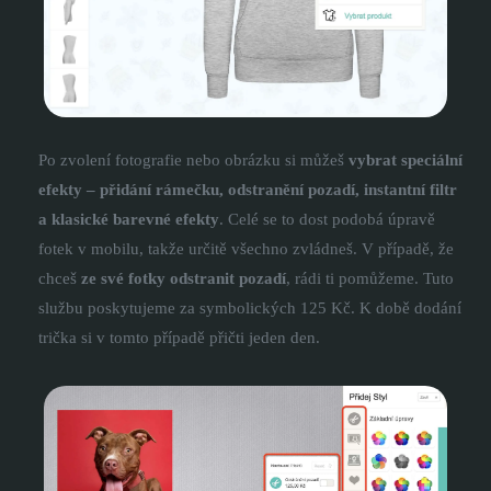
Po zvolení fotografie nebo obrázku si můžeš
vybrat speciální
efekty – přidání rámečku, odstranění pozadí, instantní filtr
a klasické barevné efekty
. Celé se to dost podobá úpravě
fotek v mobilu, takže určitě všechno zvládneš. V případě, že
chceš
ze své fotky odstranit pozadí
, rádi ti pomůžeme. Tuto
službu poskytujeme za symbolických 125 Kč. K době dodání
trička si v tomto případě přičti jeden den.