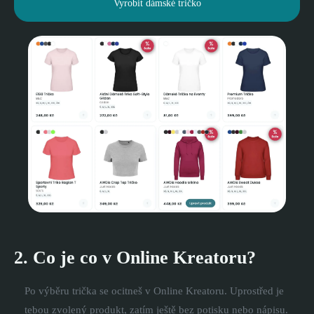
Vyrobit dámské tričko
2. Co je co v Online Kreatoru?
Po výběru trička se ocitneš v Online Kreatoru. Uprostřed je
tebou zvolený produkt, zatím ještě bez potisku nebo nápisu.