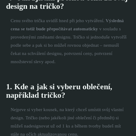
design na tričko?
Cenu svého trička uvidíš hned při jeho vytváření.
Výsledná
cena se totiž bude přepočítávat automaticky
v souladu s
provedenými změnami designu. Tričko si jednoduše vytvoříš
podle sebe a pak si ho můžeš rovnou objednat – nemusíš
čekat na schválení designu, potvrzení ceny, potvrzení
množstevní slevy apod.
1. Kde a jak si vyberu oblečení,
například tričko?
Nejprve si vyber kousek, na který chceš umístit svůj vlastní
design. Tričko (nebo jakékoli jiné oblečení či předmět) si
můžeš nadesignovat už od 1 ks a během tvorby budeš mít
stále na očích aktualizovanou cenu.