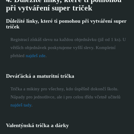
při vytváření super triček
Důležité linky, které ti pomohou při vytváření super
triček
Registrací získáš slevu na každou objednávku (již od 1 ks). U
větších objednávek poskytujeme vyšší slevy. Kompletní
přehled
najdeš zde
.
Deváťácká a maturitní trička
Trička a mikiny pro všechny, kdo úspěšně dokončí školu.
Nápady pro jednotlivce, ale i pro celou třídu včetně učitelů
najdeš tady
.
Valentýnská trička a dárky