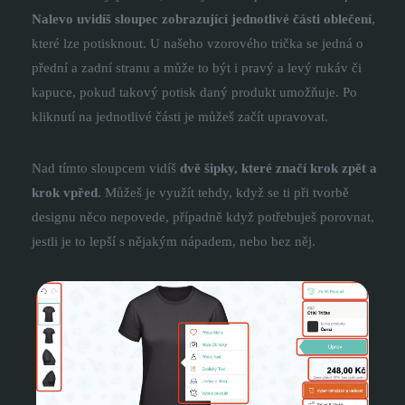
Nalevo uvidíš sloupec zobrazující jednotlivé části oblečení
,
které lze potisknout. U našeho vzorového trička se jedná o
přední a zadní stranu a může to být i pravý a levý rukáv či
kapuce, pokud takový potisk daný produkt umožňuje. Po
kliknutí na jednotlivé části je můžeš začít upravovat.
Nad tímto sloupcem vidíš
dvě šipky, které značí krok zpět a
krok vpřed
. Můžeš je využít tehdy, když se ti při tvorbě
designu něco nepovede, případně když potřebuješ porovnat,
jestli je to lepší s nějakým nápadem, nebo bez něj.