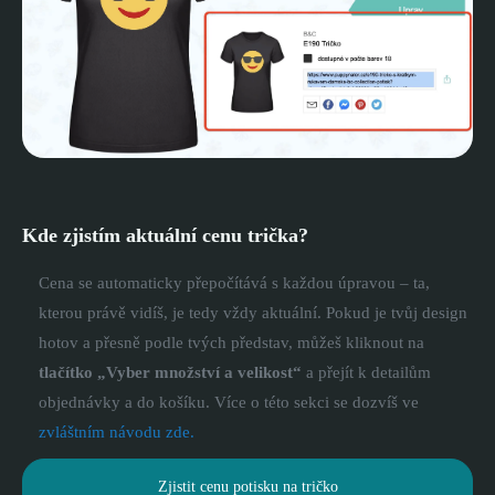
Kde zjistím aktuální cenu trička?
Cena se automaticky přepočítává s každou úpravou – ta,
kterou právě vidíš, je tedy vždy aktuální. Pokud je tvůj design
hotov a přesně podle tvých představ, můžeš kliknout na
tlačítko „Vyber množství a velikost“
a přejít k detailům
objednávky a do košíku. Více o této sekci se dozvíš ve
zvláštním návodu zde.
Zjistit cenu potisku na tričko