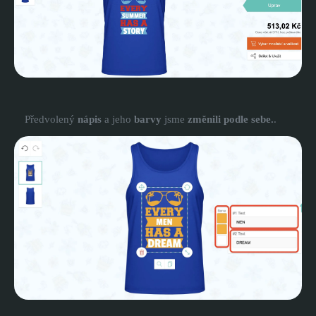
Předvolený
nápis
a jeho
barvy
jsme
změnili podle sebe.
.