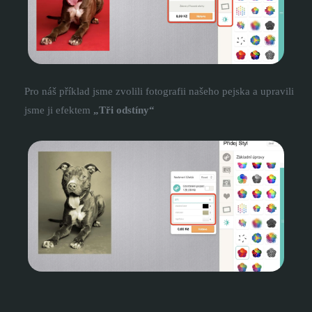
Pro náš příklad jsme zvolili fotografii našeho pejska a upravili
jsme ji efektem
„Tři odstíny“