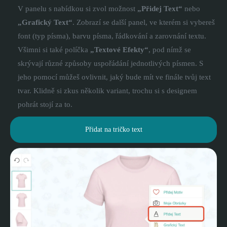
V panelu s nabídkou si zvol možnost
„Přidej Text“
nebo
„Grafický Text“
. Zobrazí se další panel, ve kterém si vybereš
font (typ písma), barvu písma, řádkování a zarovnání textu.
Všimni si také políčka
„Textové Efekty“
, pod nímž se
skrývají různé způsoby uspořádání jednotlivých písmen. S
jeho pomocí můžeš ovlivnit, jaký bude mít ve finále tvůj text
tvar. Klidně si zkus několik variant, trochu si s designem
pohrát stojí za to.
Přidat na tričko text