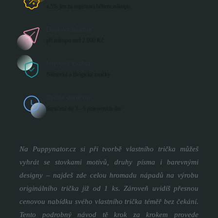
a 5% jen za registraci během nákupu
Doprava zdarma
při nákupu nad 2 000 Kč
Nejvyšší kvalita
Německé a Belgické značky
Rychlé doručení
doručení do 3 - 5 pracovních dní
Na Puppynator.cz si při tvorbě vlastního trička můžeš
vyhrát se stovkami motivů, druhy písma i barevnými
designy – najdeš zde celou hromadu nápadů na výrobu
originálního trička již od 1 ks. Zároveň uvidíš přesnou
cenovou nabídku svého vlastního trička téměř bez čekání.
Tento podrobný návod tě krok za krokem provede