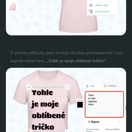
V prvním příkladu jsme nechali všechno přednastavené a jen
napsali vlastní text
„Tohle je moje oblíbené tričko“.