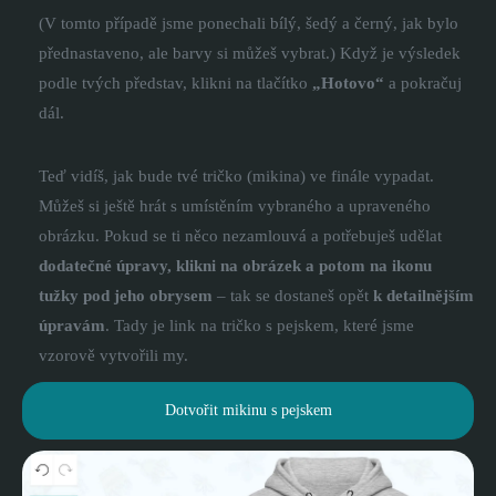
(V tomto případě jsme ponechali bílý, šedý a černý, jak bylo
přednastaveno, ale barvy si můžeš vybrat.) Když je výsledek
podle tvých představ, klikni na tlačítko
„Hotovo“
a pokračuj
dál.
Teď vidíš, jak bude tvé tričko (mikina) ve finále vypadat.
Můžeš si ještě hrát s umístěním vybraného a upraveného
obrázku. Pokud se ti něco nezamlouvá a potřebuješ udělat
dodatečné úpravy, klikni na obrázek a potom na ikonu
tužky pod jeho obrysem
– tak se dostaneš opět
k detailnějším
úpravám
. Tady je link na tričko s pejskem, které jsme
vzorově vytvořili my.
Dotvořit mikinu s pejskem