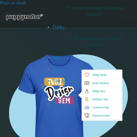
Přejít na obsah
Show submenu for Dětské
category
Dárky
Show submenu for Dárky
category
Sale
New
Top Seller
Bio
Motivy