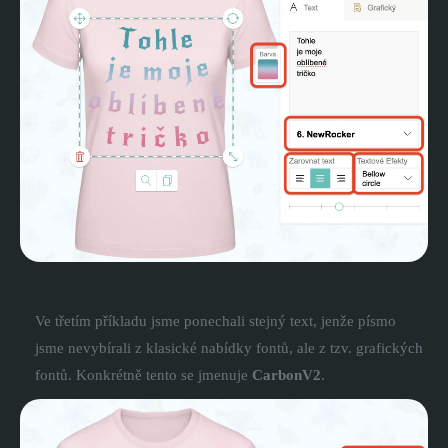
Ve třetím příkladu jsme ponechali stejný text, jenže písmo
jsme nevybírali z klasické nabídky fontů, ale z tzv. grafických
fontů. Konkrétně tento se jmenuje
CarbonV2
.