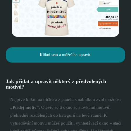
Klikni sem a můžeš ho upravit.
Jak přidat a upravit některý z předvolených
motivů?
Nejprve klikni na tričko a z panelu s nabídkou zvol možnost
„Přidej motiv“
. Otevře se ti okno se stovkami motivů,
přehledně rozdělených do kategorií na levé straně. K
vyhledávání motivu můžeš použít i vyhledávací okno – stačí,
když zadáš výraz v češtině nebo angličtině. U některých