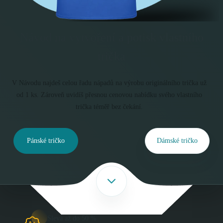
Návod na vytvoření a potisk vlastního
trička
V Návodu najdeš celou řadu nápadů na výrobu originálního trička už
od 1 ks. Zároveň uvidíš přesnou cenovou nabídku svého vlastního
trička téměř bez čekání.
Pánské tričko
Dámské tričko
Sleva až do 50 %