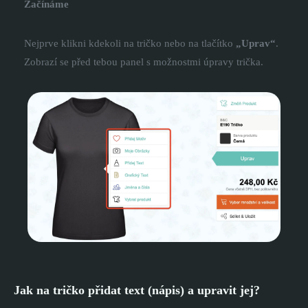
Začínáme
Nejprve klikni kdekoli na tričko nebo na tlačítko
„Uprav“
.
Zobrazí se před tebou panel s možnostmi úpravy trička.
Jak na tričko přidat text (nápis) a upravit jej?