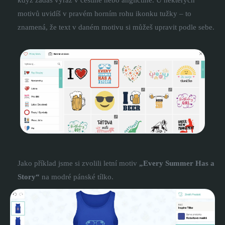
motivů uvidíš v pravém horním rohu ikonku tužky – to
znamená, že text v daném motivu si můžeš upravit podle sebe.
Jako příklad jsme si zvolili letní motiv
„Every Summer Has a
Story“
na modré pánské tílko.