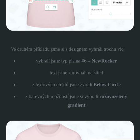
Ve druhém příkladu jsme si s designem vyhráli trochu víc:
vybrali jsme typ písma #6 –
NewRocker
text jsme zarovnali na střed
z textových efektů jsme zvolili
Below Circle
z barevných možností jsme si vybrali
ružovozelený
gradient