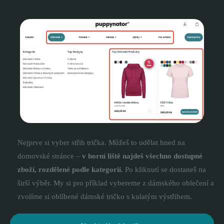
Nejprve si vyber střih trička. Můžeš to udělat hned na
domovské stránce –
v horní liště najdeš všechno dostupné
zboží, rozdělené podle kategorií.
Po kliknutí se dostaneš na
širší výběr. My si pro příklad vybereme z dámského oblečení a
zvolíme si oblíbené dámské tričko s kulatým výstřihem.