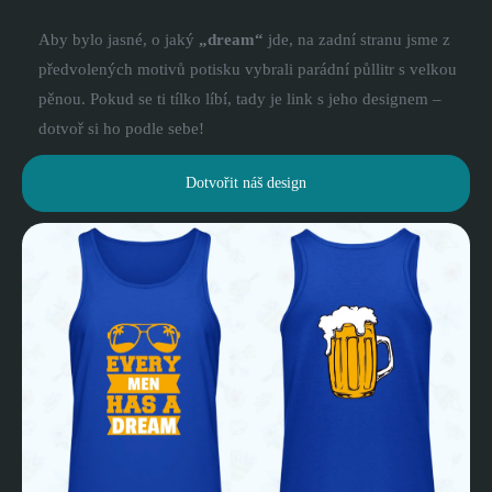
Aby bylo jasné, o jaký
„dream“
jde, na zadní stranu jsme z
předvolených motivů potisku vybrali parádní půllitr s velkou
pěnou. Pokud se ti tílko líbí, tady je link s jeho designem –
dotvoř si ho podle sebe!
Dotvořit náš design