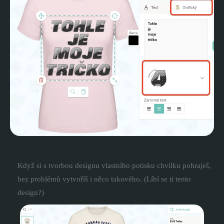
Když si s tvorbou designu vlastního potisku chvilku pohraješ,
bez problémů vytvoříš i něco takového. (Líbí se ti tento
design?)