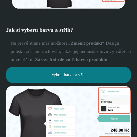
Jak si vyberu barvu a střih?
Na pravé straně máš možnost
„Změnit produkt“
Design
potisku zůstane zachován, takže jej nemusíš znovu vytvářet na
nové tričko.
Zároveň si zde volíš barvu produktu
.
Vybrat barvu a střih