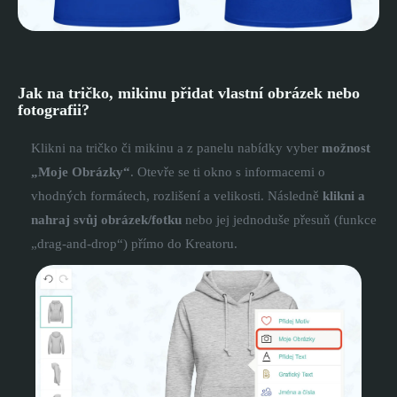
Jak na tričko, mikinu přidat vlastní obrázek nebo
fotografii?
Klikni na tričko či mikinu a z panelu nabídky vyber
možnost
„Moje Obrázky“
. Otevře se ti okno s informacemi o
vhodných formátech, rozlišení a velikosti. Následně
klikni a
nahraj svůj obrázek/fotku
nebo jej jednoduše přesuň (funkce
„drag-and-drop“) přímo do Kreatoru.