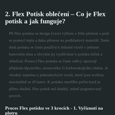
2. Flex Potisk oblečení – Co je Flex
potisk a jak funguje?
Při Flex potisku se design (vzor) vyřízne z fólie plotrem a poté
se pomocí tepla a tlaku přenese na podkladový materiál. Tento
druh potisku se často používá k tisknutí vzorů v jednom
barevném tónu a obvykle jej využíváme k potisku triček a
oblečení. Pomocí Flex potisku se často oděvy upravují
přidáním třpytivého, neonového či fosforeskujícího efektu. Je
vhodný zejména u jednoduchých vzorů, které jsou tvořeny
maximálně ze tří barev. K potisku menšího počtu kusů je
přímo ideální. Flex potisk má hladký, mírně pogumovaný
povrch.
Proces Flex potisku ve 3 krocích - 1. Vyříznutí na
plotru