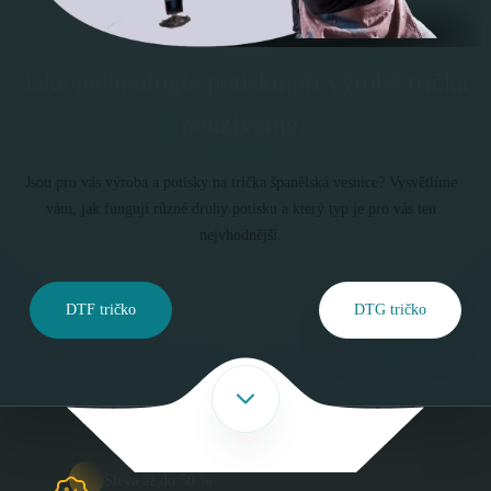
Jaké technologie potisku při výrobě trička
používáme?
Jsou pro vás výroba a potisky na trička španělská vesnice? Vysvětlíme
vám, jak fungují různé druhy potisku a který typ je pro vás ten
nejvhodnější.
DTF tričko
DTG tričko
Sleva až do 50 %