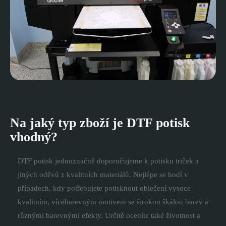
Na jaký typ zboží je DTF potisk
vhodný?
DTF potisk jednoznačně doporučujeme k potisku triček a
jiných oděvů z kvalitních materiálů. Nejlépe se hodí v
případech, kdy potřebujete potisknout oblečení vysoce
kvalitním, vícebarevným motivem se širokou škálou barev a
různými barevnými efekty. Určitě oceníte také životnost a