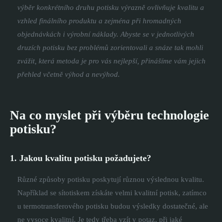
výběr konkrétního druhu potisku výrazně ovlivňuje kvalitu a
vzhled finálního produktu a zejména při hromadných
objednávkách i výrobní náklady. Abyste se v jednotlivých
druzích potisku bez problémů zorientovali a snáze tak mohli
zvážit, která metoda je pro vás nejlepší, přinášíme vám jejich
přehled včetně výhod a nevýhod.
Na co myslet při výběru technologie
potisku?
1. Jakou kvalitu potisku požadujete?
Různé způsoby potisku poskytují různou výslednou kvalitu.
Například se sítotiskem získáte velmi kvalitní potisk, zatímco
u termotransferového potisku budou výsledky dostatečné, ale
ne vysoce kvalitní. Je tedy třeba vzít v potaz, při jaké