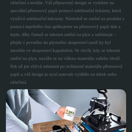
oblečení a textilie. Váš připravený design se vytiskne na
speciální přenosový papír pomocí sublimační tiskárny, která
využívá sublimační inkousty. Následně se umístí na produkt a
pomocí tepelného lisu aplikujeme na přenosový papír tlak a
teplo, díky čemuž se inkoust změní na plyn a sublimuje –
přejde z pevného do plynného skupenství (aniž by byl
mezitím ve skupenství kapalném). Ve chvíli, kdy se inkoust
změní na plyn, naváže se na vlákna materiálu vašeho zboží.
Pak už jen zbývá odstranit po ochlazení materiálu přenosový
papír a váš design je nyní natrvalo vytištěn na dárek nebo
oblečení.