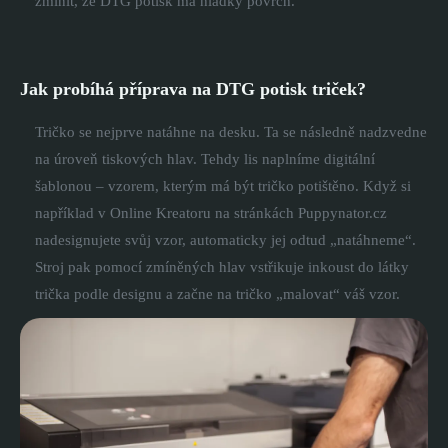
zmínit, že DTG potisk má hladký povrch.
Jak probíhá příprava na DTG potisk triček?
Tričko se nejprve natáhne na desku. Ta se následně nadzvedne
na úroveň tiskových hlav. Tehdy lis naplníme digitální
šablonou – vzorem, kterým má být tričko potištěno. Když si
například v Online Kreatoru na stránkách Puppynator.cz
nadesignujete svůj vzor, automaticky jej odtud „natáhneme“.
Stroj pak pomocí zmíněných hlav vstřikuje inkoust do látky
trička podle designu a začne na tričko „malovat“ váš vzor.