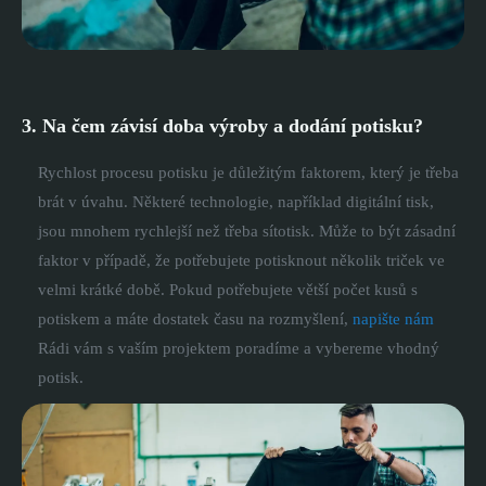
3. Na čem závisí doba výroby a dodání potisku?
Rychlost procesu potisku je důležitým faktorem, který je třeba
brát v úvahu. Některé technologie, například digitální tisk,
jsou mnohem rychlejší než třeba sítotisk. Může to být zásadní
faktor v případě, že potřebujete potisknout několik triček ve
velmi krátké době. Pokud potřebujete větší počet kusů s
potiskem a máte dostatek času na rozmyšlení,
napište nám
Rádi vám s vaším projektem poradíme a vybereme vhodný
potisk.