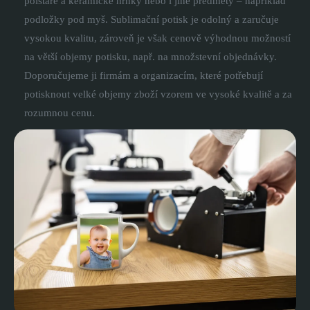
polštáře a keramické hrnky nebo i jiné předměty – například
podložky pod myš. Sublimační potisk je odolný a zaručuje
vysokou kvalitu, zároveň je však cenově výhodnou možností
na větší objemy potisku, např. na množstevní objednávky.
Doporučujeme ji firmám a organizacím, které potřebují
potisknout velké objemy zboží vzorem ve vysoké kvalitě a za
rozumnou cenu.