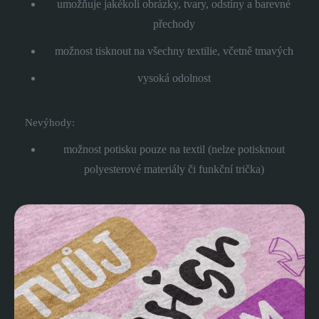
umožňuje jakékoli obrázky, tvary, odstíny a barevné
přechody
možnost tisknout na všechny textilie, včetně tmavých
vysoká odolnost
Nevýhody:
možnost potisku pouze na textil (nelze potisknout
polyesterové materiály či funkční trička)