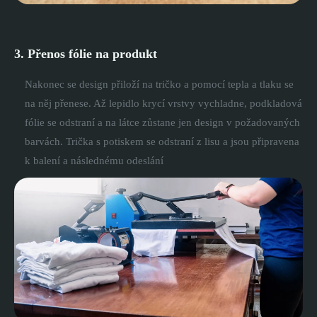
3. Přenos fólie na produkt
Nakonec se design přiloží na tričko a pomocí tepla a tlaku se
na něj přenese. Až lepidlo krycí vrstvy vychladne, podkladová
fólie se odstraní a na látce zůstane jen design v požadovaných
barvách. Trička s potiskem se odstraní z lisu a jsou připravena
k balení a následnému odeslání