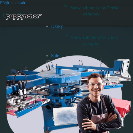
Přejít na obsah
Show submenu for Dětské
category
Dárky
Show submenu for Dárky
category
Sale
New
Top Seller
Bio
Motivy