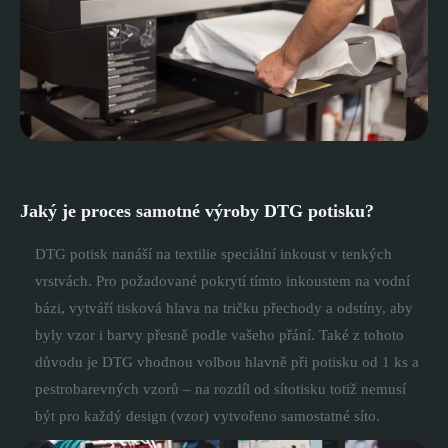
Jaký je proces samotné výroby DTG potisku?
DTG potisk nanáší na textilie speciální inkoust v tenkých
vrstvách. Pro požadované pokrytí tímto inkoustem na vodní
bázi, vytváří tisková hlava na tričku přechody a odstíny, aby
byly vzor i barvy přesně podle vašeho přání. Také z tohoto
důvodu je DTG vhodnou volbou hlavně při potisku od 1 ks a
pestrobarevných vzorů – na rozdíl od sítotisku totiž nemusí
být pro každý design (vzor) vytvořeno samostatné síto.