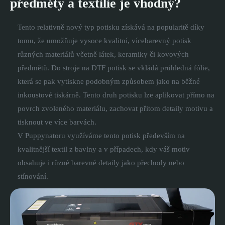
předměty a textilie je vhodný?
Tento relativně nový typ potisku získává na popularitě díky
tomu, že umožňuje vysoce kvalitní, vícebarevný potisk
různých materiálů včetně látek, keramiky či kovových
předmětů. Do stroje na DTF potisk se vkládá průhledná fólie,
která se pak vytiskne podobným způsobem jako na běžné
inkoustové tiskárně. Tento druh potisku lze aplikovat přímo na
povrch zvoleného materiálu, zachovat přitom detaily motivu a
tisknout ve více barvách.
V Puppynatoru využíváme tento potisk především na
kvalitnější textil z bavlny a v případech, kdy váš motiv
obsahuje i různé barevné detaily jako přechody nebo
stínování.