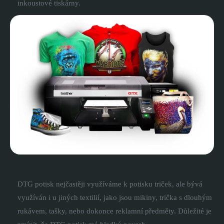
inkoustové tiskárny.
DTG potisk nejčastěji využíváme k potisku triček, ale bývá
využíván i u jiných textilií, jako jsou mikiny, trička s dlouhým
rukávem, tašky, nebo dokonce reklamní předměty. Důležité je