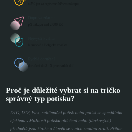
a 5% jen za registraci během nákupu
Doprava zdarma
při nákupu nad 2 000 Kč
Nejvyšší kvalita
Německé a Belgické značky
Rychlé doručení
doručení do 3 - 5 pracovních dní
Proč je důležité vybrat si na tričko
správný typ potisku?
DTG, DTF, Flex, sublimační potisk nebo potisk se speciálním
efektem… Možnosti potisku oblečení nebo (dárkových)
předmětů jsou široké a člověk se v nich snadno ztratí. Přitom