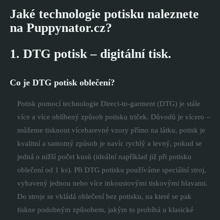
Jaké technologie potisku naleznete
na Puppynator.cz?
1. DTG potisk – digitální tisk.
Co je DTG potisk oblečení?
Potisk pomocí technologie Direct-to-garment (DTG) je stále
více a více oblíbený způsob potisku triček. Důvodů je vícero –
můžeme tisknout vícebarevné vzory přímo na látku, potisk je
kvalitní a samotný způsob je navíc rychlý a levný, pokud se
jedná o nižší počet kusů (ideální například již při potisku
oblečení od 1 ks). Při DTG potisku používáme speciální stroj,
vybavený jednou nebo více inkoustovými tiskovými hlavami.
Do stroje se vkládá oblečení bez potisku, na které se pak
tiskne podobným způsobem, jakým to probíhá u klasické