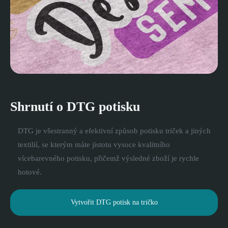
Shrnutí o DTG potisku
DTG je všestranný a efektivní způsob potisku triček a jiných
textilií, se kterým máte jistotu vysoce kvalitního
vícebarevného potisku, přičemž výsledné zboží je rychle
hotové.
Vytvořit DTG potisk na tričko