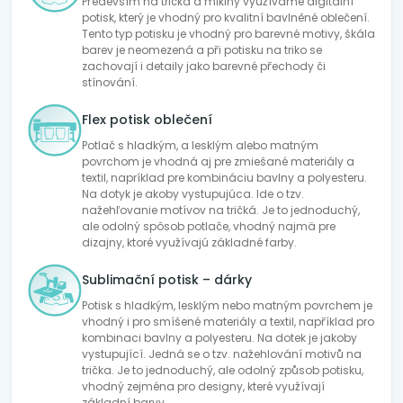
Především na trička a mikiny využíváme digitální
potisk, který je vhodný pro kvalitní bavlněné oblečení.
Tento typ potisku je vhodný pro barevné motivy, škála
barev je neomezená a při potisku na triko se
zachovají i detaily jako barevné přechody či
stínování.
Flex potisk oblečení
Potlač s hladkým, a lesklým alebo matným
povrchom je vhodná aj pre zmiešané materiály a
textil, napríklad pre kombináciu bavlny a polyesteru.
Na dotyk je akoby vystupujúca. Ide o tzv.
nažehľovanie motívov na tričká. Je to jednoduchý,
ale odolný spôsob potlače, vhodný najmä pre
dizajny, ktoré využívajú základné farby.
Sublimační potisk – dárky
Potisk s hladkým, lesklým nebo matným povrchem je
vhodný i pro smíšené materiály a textil, například pro
kombinaci bavlny a polyesteru. Na dotek je jakoby
vystupující. Jedná se o tzv. nažehlování motivů na
trička. Je to jednoduchý, ale odolný způsob potisku,
vhodný zejména pro designy, které využívají
základní barvy.