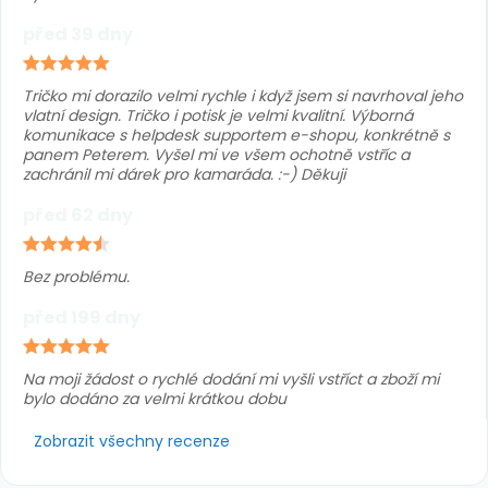
před 39 dny
Tričko mi dorazilo velmi rychle i když jsem si navrhoval jeho
vlatní design. Tričko i potisk je velmi kvalitní. Výborná
komunikace s helpdesk supportem e-shopu, konkrétně s
panem Peterem. Vyšel mi ve všem ochotně vstříc a
zachránil mi dárek pro kamaráda. :-) Děkuji
před 62 dny
Bez problému.
před 199 dny
Na moji žádost o rychlé dodání mi vyšli vstříct a zboží mi
bylo dodáno za velmi krátkou dobu
Zobrazit všechny recenze