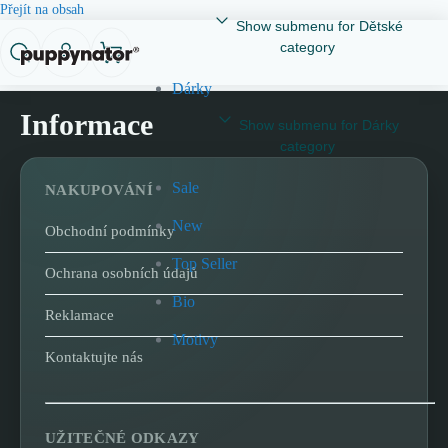
Přejít na obsah
Show submenu for Dětské
category
Dárky
Informace
Show submenu for Dárky
category
Sale
NAKUPOVÁNÍ
New
Obchodní podmínky
Top Seller
Ochrana osobních údajů
Bio
Reklamace
Motivy
Kontaktujte nás
UŽITEČNÉ ODKAZY