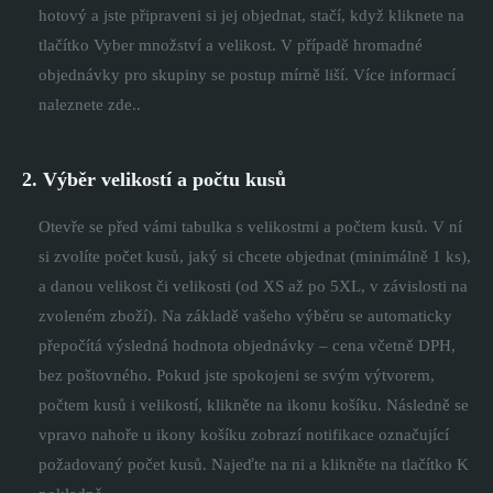
hotový a jste připraveni si jej objednat, stačí, když kliknete na
tlačítko Vyber množství a velikost. V případě hromadné
objednávky pro skupiny se postup mírně liší. Více informací
naleznete zde..
2. Výběr velikostí a počtu kusů
Otevře se před vámi tabulka s velikostmi a počtem kusů. V ní
si zvolíte počet kusů, jaký si chcete objednat (minimálně 1 ks),
a danou velikost či velikosti (od XS až po 5XL, v závislosti na
zvoleném zboží). Na základě vašeho výběru se automaticky
přepočítá výsledná hodnota objednávky – cena včetně DPH,
bez poštovného. Pokud jste spokojeni se svým výtvorem,
počtem kusů i velikostí, klikněte na ikonu košíku. Následně se
vpravo nahoře u ikony košíku zobrazí notifikace označující
požadovaný počet kusů. Najeďte na ni a klikněte na tlačítko K