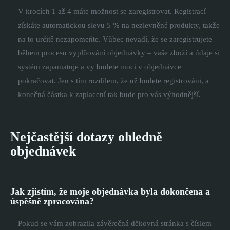
V krocích 1 až 4 máte možnost se zaregistrovat. Registrací
získáte automatickou slevu 5 % na nezlevněné produkty, takže
na to určitě nezapomeňte. Vůbec nevadí, že se zaregistrujete
během procesu vyplňování objednávky – vaše zboží a údaje si
systém zapamatuje a vy budete moci v objednávce
pokračovat. Jen s tím rozdílem, že už budete registrováni, a
konečná částka k zaplacení tak bude pro vás výhodnější.
Nejčastější dotazy ohledně
objednávek
Jak zjistím, že moje objednávka byla dokončena a
úspěšně zpracována?
Pokud se vám zobrazila závěrečná děkovná stránka s číslem