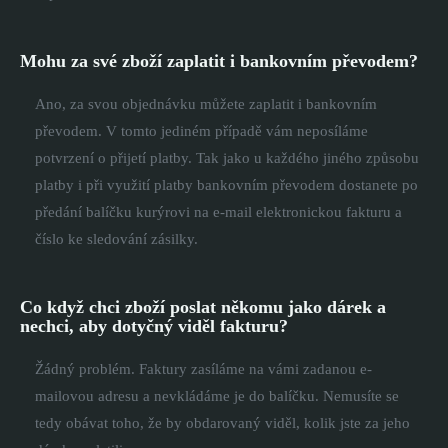
Mohu za své zboží zaplatit i bankovním převodem?
Ano, za svou objednávku můžete zaplatit i bankovním
převodem. V tomto jediném případě vám neposíláme
potvrzení o přijetí platby. Tak jako u každého jiného způsobu
platby i při využití platby bankovním převodem dostanete po
předání balíčku kurýrovi na e-mail elektronickou fakturu a
číslo ke sledování zásilky.
Co když chci zboží poslat někomu jako dárek a
nechci, aby dotyčný viděl fakturu?
Žádný problém. Faktury zasíláme na vámi zadanou e-
mailovou adresu a nevkládáme je do balíčku. Nemusíte se
tedy obávat toho, že by obdarovaný viděl, kolik jste za jeho