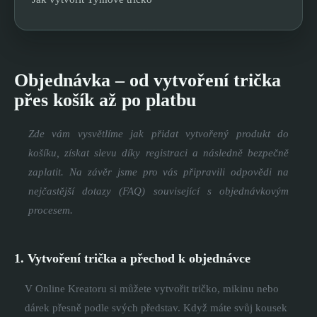
Objednávka – od vytvoření trička
přes košík až po platbu
Zde vám vysvětlíme jak přidat vytvořený produkt do
košíku, získat slevu díky registraci a následně bezpečně
zaplatit. Na závěr jsme pro vás připravili odpovědi na
nejčastější dotazy (FAQ) související s objednávkovým
procesem.
1. Vytvoření trička a přechod k objednávce
V Online Kreatoru si můžete vytvořit tričko, mikinu nebo
dárek přesně podle svých představ. Když máte svůj kousek