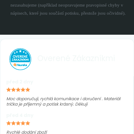
nezasahujeme (například neopravujeme pravopisné chyby v
nápisech, které jsou součástí potisku, přestože jsou očividné).
Overené
Zákazníkmi
před 2 dny
Moc doporučuji, rychlá komunikace i doručení . Materiál
trička je příjemný a potisk krásný. Děkuji
před 4 dny
Rychlé dodání zboží