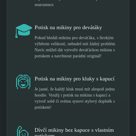
sourozence.
🎓
Potisk na mikiny pro devátáky
Pokud hledáš mikinu pro deváťáka, s širokým
výběrem velikostí, nebudeš mít žádný problém.
Navíc můžeš dát vytvořit deváťáckou mikinu s
potiskem a navrhnout parádní originál!
🙆
Potisk na mikiny pro kluky s kapucí
Je jasné, že každý kluk musí mít alespoň jednu
hoodie. Využij i potisk na mikinu s kapucí a
vytvoř sobě či svému synovi stylový doplněk s
potiskem!
🙋
Dívčí mikiny bez kapuce s vlastním
potiskem