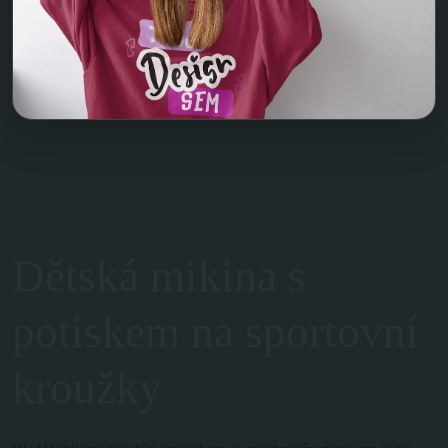
Dětská mikina s
potiskem na sportovní
kroužky