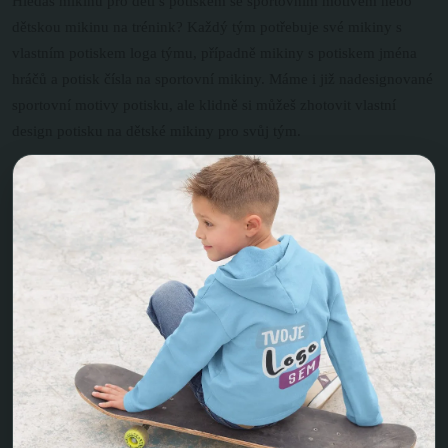
Hledáš mikinu pro děti s potiskem se sportovním motivem nebo
dětskou mikinu na trénink? Každý tým potřebuje své mikiny s
vlastním potiskem loga týmu, případně mikiny s potiskem jména
hráčů a potisk čísla na sportovní mikiny. Máme i již nadesignované
sportovní motivy potisku, ale klidně si můžeš zhotovit vlastní
design potisku na dětské mikiny pro svůj tým.