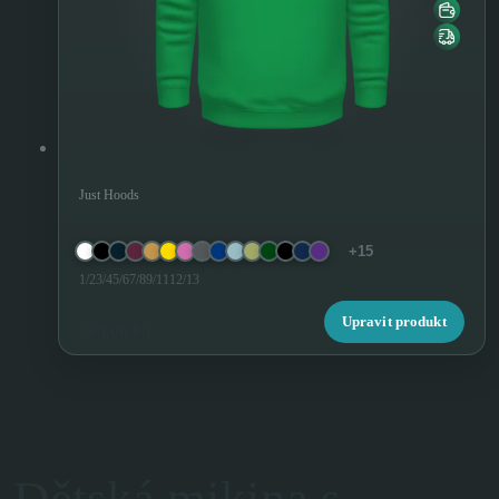
AWDis Dětská Mikina
Just Hoods
+15
1/2
3/4
5/6
7/8
9/11
12/13
Upravit produkt
269,00 Kč