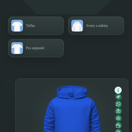
Trička
Svetry a mikiny
Pro nejmenší