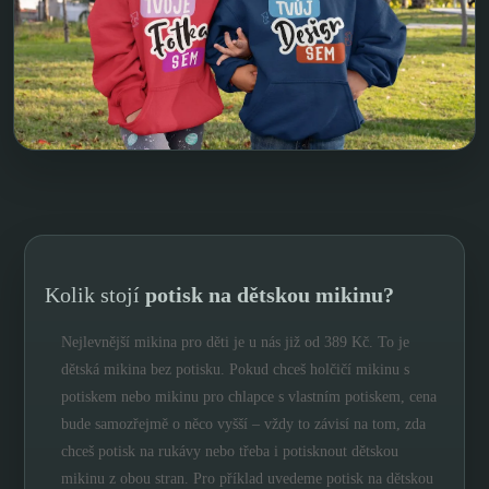
Kolik stojí
potisk na dětskou mikinu?
Nejlevnější mikina pro děti je u nás již od 389 Kč. To je
dětská mikina bez potisku. Pokud chceš holčičí mikinu s
potiskem nebo mikinu pro chlapce s vlastním potiskem, cena
bude samozřejmě o něco vyšší – vždy to závisí na tom, zda
chceš potisk na rukávy nebo třeba i potisknout dětskou
mikinu z obou stran. Pro příklad uvedeme potisk na dětskou