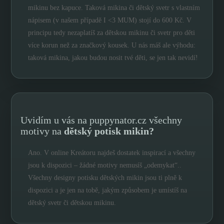
mikinu bez kapuce. Taková mikina či dětský svetr s vlastním
nápisem (v našem případě I <3 MUM) stojí do 600 Kč. V
principu tedy nezaplatíš za dětskou mikinu či svetr pro děti
více korun než za značkový kousek. U nás máš ale výhodu:
taková mikina, jakou budou nosit tvé děti, se jen tak nevidí!
Uvidím u vás na puppynator.cz všechny
motivy na
dětský potisk mikin?
Ano. V online Kreátoru najdeš dostatek inspirací a všechny
jsou k dispozici – žádné motivy nemusíš „odemykat“..
Všechny designy potisku dětských mikin jsou ti plně k
dispozici a je jen na tobě, jakým způsobem je umístíš na
dětský svetr či dětskou mikinu.