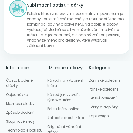
Sublimační potisk – dárky
Potisk s hladkým, lesklým nebo matným povrchem je
vhodný i pro smíšené materiály a textil, například pro
kombinaci bavlny a polyesteru. Na dotek je jakoby
vystupující. Jedná se o tzv. nažehlování motivů na
trička. Je to jednoduchý, ale odolný způsob potisku,
vhodný zejména pro designy, které využívají
základní barvy.
Informace
Užitečné odkazy
Kategorie
Často kladené
Návod na vytvoření
Dámské oblečení
otázky
trička
Pánské oblečení
Objednávka
Návod jak vytvořit
Dětské oblečení
týmové tričko
Možnosti platby
Dárky a doplňky
Potisk triček online
Způsob dodání
Top Design
Jak potisknout tričko
Skupinové slevy
Originální vánoční
Technologie potisku
dárky