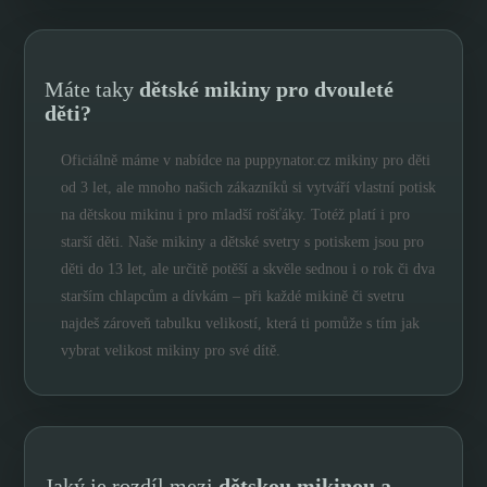
Máte taky
dětské mikiny pro dvouleté
děti?
Oficiálně máme v nabídce na puppynator.cz mikiny pro děti
od 3 let, ale mnoho našich zákazníků si vytváří vlastní potisk
na dětskou mikinu i pro mladší rošťáky. Totéž platí i pro
starší děti. Naše mikiny a dětské svetry s potiskem jsou pro
děti do 13 let, ale určitě potěší a skvěle sednou i o rok či dva
starším chlapcům a dívkám – při každé mikině či svetru
najdeš zároveň tabulku velikostí, která ti pomůže s tím jak
vybrat velikost mikiny pro své dítě.
Jaký je rozdíl mezi
dětskou mikinou a