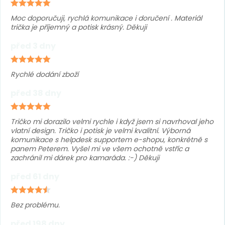
Moc doporučuji, rychlá komunikace i doručení . Materiál
trička je příjemný a potisk krásný. Děkuji
před 3 dny
Rychlé dodání zboží
před 38 dny
Tričko mi dorazilo velmi rychle i když jsem si navrhoval jeho
vlatní design. Tričko i potisk je velmi kvalitní. Výborná
komunikace s helpdesk supportem e-shopu, konkrétně s
panem Peterem. Vyšel mi ve všem ochotně vstříc a
zachránil mi dárek pro kamaráda. :-) Děkuji
před 61 dny
Bez problému.
před 198 dny