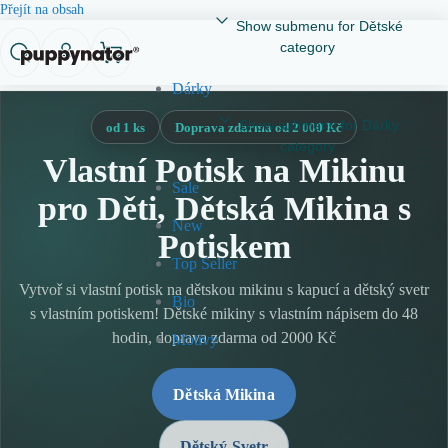
Přejít na obsah
Show submenu for Dětské
category
Dárky
Show submenu for Dárky
od 1 ks
Doprava zdarma od 2 000 Kč
category
Vlastní Potisk na Mikinu
Sale
pro Děti, Dětská Mikina s
New
Potiskem
Top Seller
Vytvoř si vlastní potisk na dětskou mikinu s kapucí a dětský svetr
Bio
s vlastním potiskem! Dětské mikiny s vlastním nápisem do 48
hodin, doprava zdarma od 2000 Kč
Motivy
Dětská Mikina
Dětský Svetr