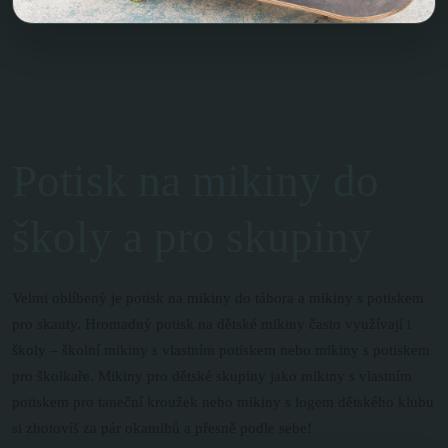
Potisk na mikiny do
školy a pro skupiny
Velmi oblíbený je potisk na mikiny do tábora a mikiny s potiskem
pro skauty. Hromadný potisk na dětské mikiny často využívají i
školy – školní mikiny s vlastním potiskem nebo mikiny s potiskem
pro školkaře. Mikiny pro dětské skupiny jako mikiny s vlastním
potiskem pro taneční kroužek nebo mikiny s logem dětského klubu
si zhotovíš za pár okamihů a přesně podle sebe!