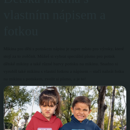
vlastním nápisem a
fotkou
Mikina pro děti s potiskem nápisu je super místo pro výroky, které
stojí za to zvěčnit. Můžeš si vybrat speciální písmo pro potisk
dětské mikiny a také různé barvy potisku na mikinu. Snadno si
vyrobíš také mikinu s vlastní fotkou a nápisem – stačí nahrát fotku
na mikinu s potiskem, zvolit si písmo, a je to!