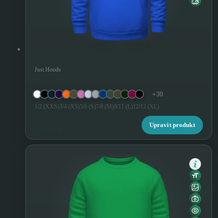
AWDis Dětská Mikina s Kapuci
Just Hoods
+30
1/2 (XXS)
3/4 (XS)
5/6 (S)
7/8 (M)
9/11 (L)
12/13 (XL)
Upravit produkt
369,00 Kč