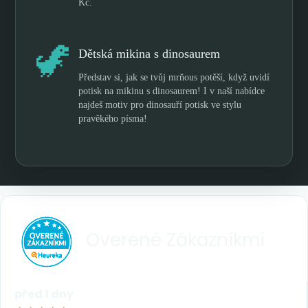
Kč.
🦖
Dětská mikina s dinosaurem
Představ si, jak se tvůj mrňous potěší, když uvidí
potisk na mikinu s dinosaurem! I v naší nabídce
najdeš motiv pro dinosauří potisk ve stylu
pravěkého písma!
Overené
Zákazníkmi
před 1 dny