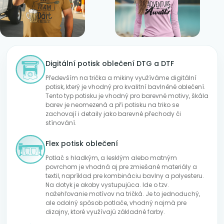
Digitální potisk oblečení DTG a DTF
Především na trička a mikiny využíváme digitální
potisk, který je vhodný pro kvalitní bavlněné oblečení.
Tento typ potisku je vhodný pro barevné motivy, škála
barev je neomezená a při potisku na triko se
zachovají i detaily jako barevné přechody či
stínování.
Flex potisk oblečení
Potlač s hladkým, a lesklým alebo matným
povrchom je vhodná aj pre zmiešané materiály a
textil, napríklad pre kombináciu bavlny a polyesteru.
Na dotyk je akoby vystupujúca. Ide o tzv.
nažehľovanie motívov na tričká. Je to jednoduchý,
ale odolný spôsob potlače, vhodný najmä pre
dizajny, ktoré využívajú základné farby.