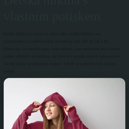
Dětská mikina s
vlastním potiskem
Potisk dětských mikin se stává stále oblíbenějším a na
puppynator.cz najdeš potisk na mikiny pro děti již od 3 let.
Materiály, ze kterých jsou naše mikiny, jsou perfektní pro vlastní
potisk obrázků na mikinu, ale také pro potisk nápisu nebo potisk
vlastní fotky na mikinu s kapucí. Určitě si vybereš svůj vlastní
potisk.