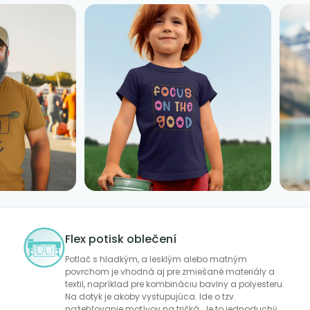
Flex potisk oblečení
Potlač s hladkým, a lesklým alebo matným
povrchom je vhodná aj pre zmiešané materiály a
textil, napríklad pre kombináciu bavlny a polyesteru.
Na dotyk je akoby vystupujúca. Ide o tzv.
nažehľovanie motívov na tričká. Je to jednoduchý,