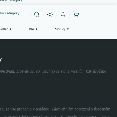
ky category
Seller
Bio
Motivy
y
objednali. Dozvíte se, co všechno se stane mezitím, kdy úspěšně
isti, že vše proběhlo v pořádku. Zároveň vám potvrzení o úspěšném
od úspěšného dokončení objednávky. V případě, že ve své schránce