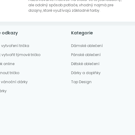
ale odolný spôsob potlače, vhodný najmä pre
dizajny, ktoré využívajú základné farby.
é odkazy
Kategorie
vytvoření trička
Dámské oblečení
 vytvořit týmové tričko
Pánské oblečení
ek online
Dětské oblečení
nout tričko
Dárky a doplňky
í vánoční dárky
Top Design
árky