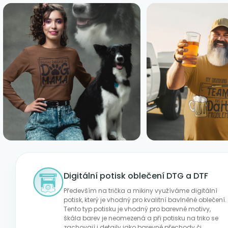
Digitální potisk oblečení DTG a DTF
Především na trička a mikiny využíváme digitální
potisk, který je vhodný pro kvalitní bavlněné oblečení.
Tento typ potisku je vhodný pro barevné motivy,
škála barev je neomezená a při potisku na triko se
zachovají i detaily jako barevné přechody či