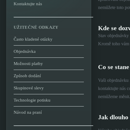
Kontaktujte nás
nemůžete toto po
Kde se doz
UŽITEČNÉ ODKAZY
Stav objednávky 
Často kladené otázky
Kromě toho vám v
Objednávka
Možnosti platby
Co se stane
Způsob dodání
Vaši objednávku z
Skupinové slevy
kontaktujte nás c
nemůžeme měnit
Technologie potisku
Návod na praní
Jak dlouho