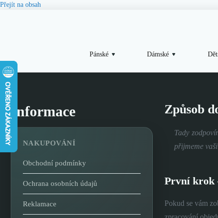
Přejít na obsah
Pánské
Dámské
Dět
Způsob do
Informace
Tady zodpovím
NAKUPOVÁNÍ
přijmeme vaši
Obchodní podmínky
První krok
Ochrana osobních údajů
Pokud se vám zob
Reklamace
zpracování objed