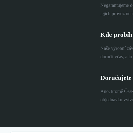
Negarantujeme do
jejich provoz ne
Kde probíh
Naše výrobní záv
doručit včas, a t
Doručujete 
Ano, kromě České
objednávku vytvo