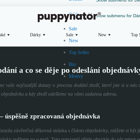
Dárky
Show submenu for Dár
Sale
ské
Dárky
Sale
New
Top 
New
Top Seller
Bio
dání a co se děje po odeslání objednávk
Motivy
e vaše nejčastější dotazy o procesu dodání zboží, které jste si u nás 
 objednávku a kdy zboží odešleme na vámi zadanou adresu.
 – úspěšně zpracovaná objednávka
razila závěrečná děkovná stránka s číslem objednávky, můžete si být j
návky pošleme na e-mail. Toto potvrzení přijde obvykle do pár minut 