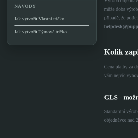
Výroba objednávk
NÁVODY
může doba výroby
případě, že potře
Jak vytvořit Vlastní tričko
helpdesk@pupp
Jak vytvořit Týmové tričko
Kolik zap
Cena platby za do
vám nejvíc vyhov
GLS - možn
Standardní výrob
objednávce nad 