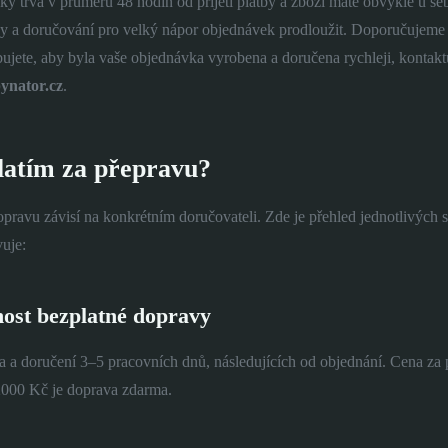
y trvá v průměru 48 hodin od přijetí platby a zboží máte obvykle u se
 a doručování pro velký nápor objednávek prodloužit. Doporučujeme 
bujete, aby byla vaše objednávka vyrobena a doručena rychleji, kontak
ynator.cz
.
latím za přepravu?
pravu závisí na konkrétním doručovateli. Zde je přehled jednotlivých s
uje:
ost bezplatné dopravy
a a doručení 3–5 pracovních dnů, následujících od objednání. Cena za
2000 Kč je doprava zdarma.