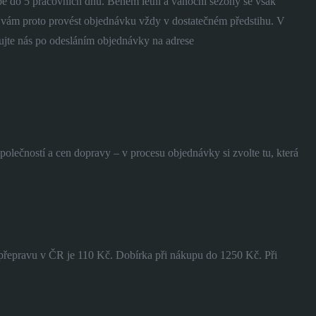
be do 5 pracovních dnů. Během letní a vánoční sezóny se však
vám proto provést objednávku vždy v dostatečném předstihu. V
tujte nás po odesláním objednávky na adrese
polečností a cen dopravy – v procesu objednávky si zvolte tu, která
 přepravu v ČR je 110 Kč. Dobírka při nákupu do 1250 Kč. Při