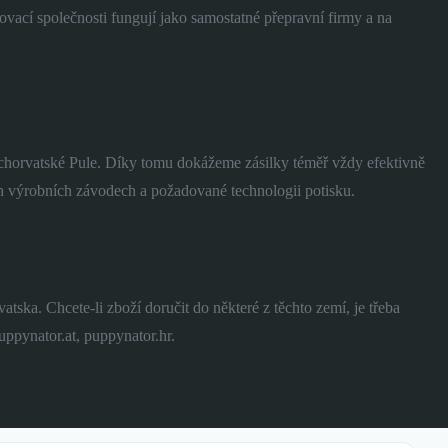
ací společnosti fungují jako samostatné přepravní firmy a na
horvatské Pule. Díky tomu dokážeme zásilky téměř vždy efektivně
ých výrobních závodech a požadované technologii potisku.
a. Chcete-li zboží doručit do některé z těchto zemí, je třeba
ppynator.at, puppynator.hr.