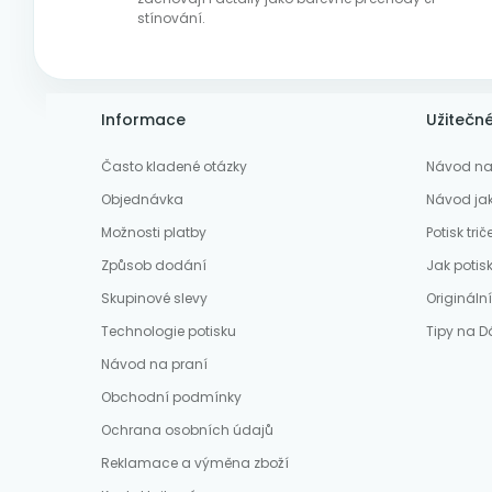
stínování.
Informace
Užitečn
Často kladené otázky
Návod na 
Objednávka
Návod jak
Možnosti platby
Potisk trič
Způsob dodání
Jak potisk
Skupinové slevy
Origináln
Technologie potisku
Tipy na D
Návod na praní
Obchodní podmínky
Ochrana osobních údajů
Reklamace a výměna zboží