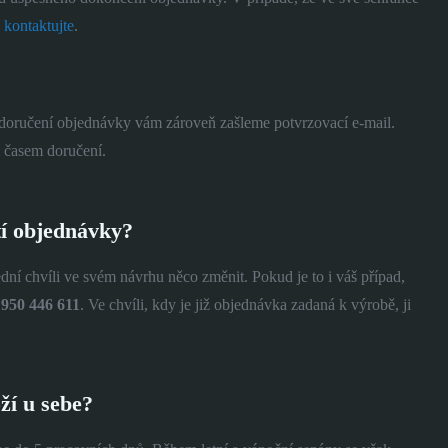
s
kontaktujte
.
a doručení objednávky vám zároveň zašleme potvrzovací e-mail.
 časem doručení.
etí objednávky?
dní chvíli ve svém návrhu něco změnit. Pokud je to i váš případ,
 950 446 611
. Ve chvíli, kdy je již objednávka zadaná k výrobě, ji
ží u sebe?