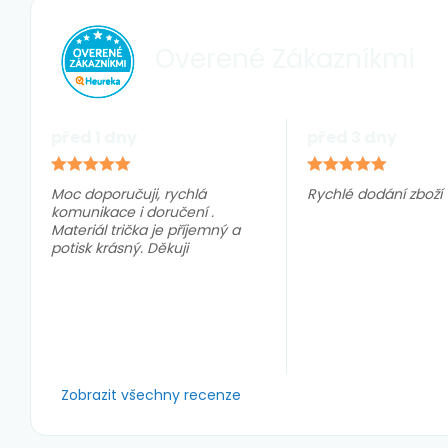
Overené
Zákazníkmi
před 1 dny
před 3 dny
Moc doporučuji, rychlá
Rychlé dodání zboží
komunikace i doručení .
Materiál trička je příjemný a
potisk krásný. Děkuji
Zobrazit všechny recenze