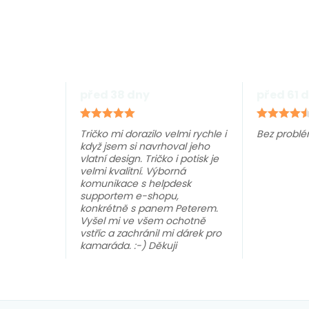
před 38 dny
před 61 
Tričko mi dorazilo velmi rychle i
Bez problé
když jsem si navrhoval jeho
vlatní design. Tričko i potisk je
velmi kvalitní. Výborná
komunikace s helpdesk
supportem e-shopu,
konkrétně s panem Peterem.
Vyšel mi ve všem ochotně
vstříc a zachránil mi dárek pro
kamaráda. :-) Děkuji