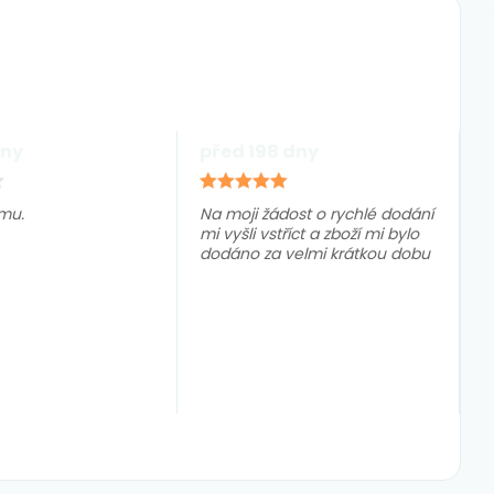
dny
před 198 dny
mu.
Na moji žádost o rychlé dodání
mi vyšli vstříct a zboží mi bylo
dodáno za velmi krátkou dobu