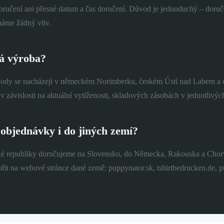
ručení ani přesné datum a čas doručení. Důvod je jednoduchý – doručov
máme žádný vliv.
á výroba?
ody se nacházejí v německém Norimberku, českém Ústí nad Labem a c
o v závislosti na aktuální vytíženosti, skladových zásobách v jednotliv
objednávky i do jiných zemí?
 republiky doručujeme na Slovensko, do Německa, Rakouska a Chorvatsk
řit na webové stránce dané země: puppynator.sk, tshirtbedrucken.de, pu