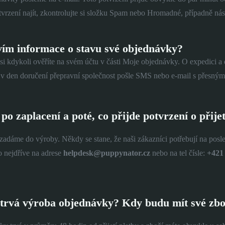
tvrzení najít, zkontrolujte si složku Spam nebo Hromadné, případně ná
vím informace o stavu své objednávky?
si kdykoli ověříte na svém účtu v části Moje objednávky. O expedici 
 den doručení přepravní společnost pošle SMS nebo e-mail s přesným
 po zaplacení a poté, co přijde potvrzení o přij
adáme do výroby. Někdy se stane, že naši zákazníci potřebují na posle
o nejdříve na adrese
helpdesk@puppynator.cz
nebo na tel čísle:
+421
.
 trvá výroba objednávky? Kdy budu mít své zbo