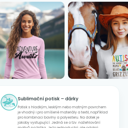
Sublimační potisk – dárky
Potisk s hladkým, lesklým nebo matným povrchem
je vhodný i pro smíšené materiály a textil, například
pro kombinaci bavlny a polyesteru. Na dotek je
jakoby vystupující. Jedná se o tzv. nažehlování
motivů na trička. Je to jednoduchý, ale odolný