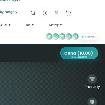
ky category
Seller
Bio
Motivy
Nápověda
Cena
(
10,00
)
za 1 produkt s DPH
Produkty