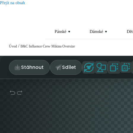
Přejít na obsah
Pánské
Dámské
Dět
/
Úvod
B&C Influence Crew Mikina Oversize
Stáhnout
Sdílet