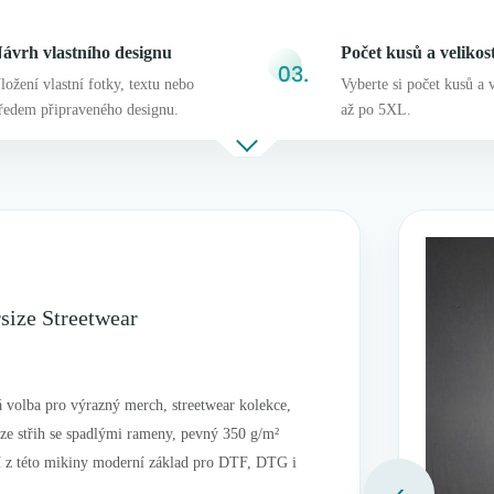
ávrh vlastního designu
Počet kusů a velikost
ložení vlastní fotky, textu nebo
Vyberte si počet kusů a 
ředem připraveného designu.
až po 5XL.
size Streetwear
volba pro výrazný merch, streetwear kolekce,
ize střih se spadlými rameny, pevný 350 g/m²
ají z této mikiny moderní základ pro DTF, DTG i
‹