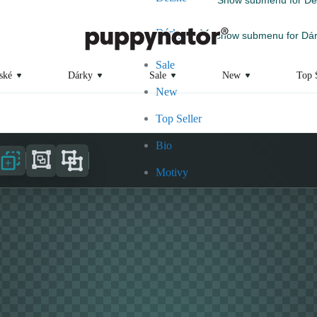
Dárky
Show submenu for Dár
Sale
ské
Dárky
Sale
New
Top 
New
Top Seller
Bio
Motivy