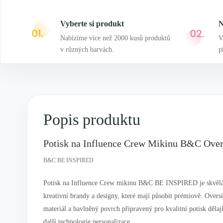
Vyberte si produkt
N
Nabízíme více než 2000 kusů produktů
V
v různých barvách.
p
Popis produktu
Potisk na Influence Crew Mikinu B&C Over
B&C BE INSPIRED
Potisk na Influence Crew mikinu B&C BE INSPIRED je skvělá 
kreativní brandy a designy, které mají působit prémiově. Overs
materiál a bavlněný povrch připravený pro kvalitní potisk děl
další technologie personalizace.