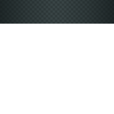
Vyberte si produkt
Nabízíme více než 2000 kusů produktů v různých
barvách.
Návrh vlastního designu
Vložení vlastní fotky, textu nebo předem připraveného
designu.
Počet kusů a velikosti
Vyberte si počet kusů a velikosti od XS až po 5XL.