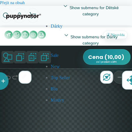
Přejít na obsah
Show submenu for Dětské
category
Dárky
Nápověda
Show submenu for Dárky
category
Sale
Cena
(
10,00
)
za 1 produkt s DPH
New
Top Seller
Bio
Motivy