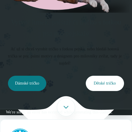
Vytvoř hrnek, polštář či tričko s fotkou
psa pro pejskaře
Ať už si chceš vyrobit tričko s fotkou pejska, nebo hledáš hotová
trička se psy, psími motivy a designem pro milovníky zvířat, tady je
najdeš!
Dámské tričko
Dětské tričko
We're sorry, an error has occurred while generating this content.