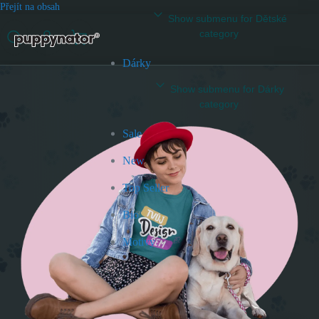
Přejít na obsah
Show submenu for Dětské
category
Dárky
Show submenu for Dárky
category
Sale
New
Top Seller
Bio
Motivy