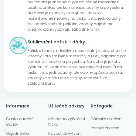
povrchom je vhodná aj pre zmiešané materiály a
textil, napríklad pre kombináciu bavlny a polyesteru.
Na dotyk je akoby vystupujúca. Ide o tzv.
nažehľovanie motívov na tričká. Je to jednoduchý,
ale odolný spôsob potlače, vhodný najmä pre
dizajny, ktoré využívajú základné farby.
Sublimační potisk – dárky
Potisk s hladkým, lesklým nebo matným povrchem je
vhodný i pro smíšené materiály a textil, například pro
kombinaci bavlny a polyesteru. Na dotek je jakoby
vystupující. Jedná se o tzv. nažehlování motivů na
trička. Je to jednoduchý, ale odolný způsob potisku,
vhodný zejména pro designy, které využívají
základní barvy.
Informace
Užitečné odkazy
Kategorie
Často kladené
Návod na vytvoření
Dámské oblečení
otázky
trička
Pánské oblečení
Objednávka
Návod jak vytvořit