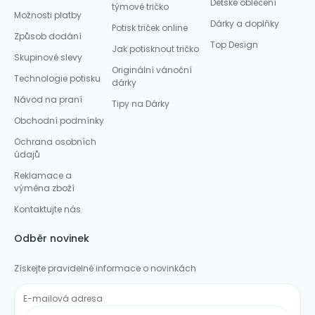
Dětské oblečení
týmové tričko
Možnosti platby
Dárky a doplňky
Potisk triček online
Způsob dodání
Top Design
Jak potisknout tričko
Skupinové slevy
Originální vánoční
Technologie potisku
dárky
Návod na praní
Tipy na Dárky
Obchodní podmínky
Ochrana osobních
údajů
Reklamace a
výměna zboží
Kontaktujte nás
Odběr novinek
Získejte pravidelné informace o novinkách
E-mailová adresa