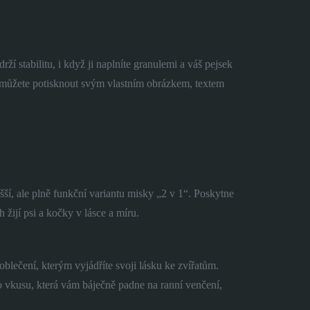
í stabilitu, i když ji naplníte granulemi a váš pejsek
íc můžete potisknout svým vlastním obrázkem, textem
ší, ale plně funkční variantu misky „2 v 1“. Poskytne
 žijí psi a kočky v lásce a míru.
 oblečení, kterým vyjádříte svoji lásku ke zvířatům.
 vkusu, která vám báječně padne na ranní venčení,