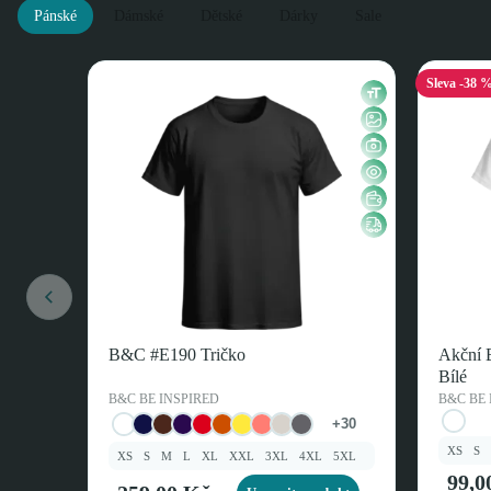
Pánské
Dámské
Dětské
Dárky
Sale
Sleva -38 
B&C #E190 Tričko
Akční 
Bílé
B&C BE INSPIRED
B&C BE 
+30
XS
S
XS
S
M
L
XL
XXL
3XL
4XL
5XL
99,0