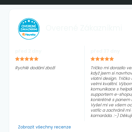
Overené
Zákazníkmi
před 2 dny
před 37 dny
Rychlé dodání zboží
Tričko mi dorazilo ve
když jsem si navrhov
vlatní design. Tričko i
velmi kvalitní. Výbor
komunikace s helpd
supportem e-shopu
konkrétně s panem 
Vyšel mi ve všem o
vstříc a zachránil mi
kamaráda. :-) Děkuji
Zobrazit všechny recenze