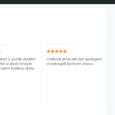
 dny
před 197 dny
dost o rychlé dodání
Celkově jsme ale byli spokojeni
říct a zboží mi bylo
a nakoupili bychom znovu.
velmi krátkou dobu