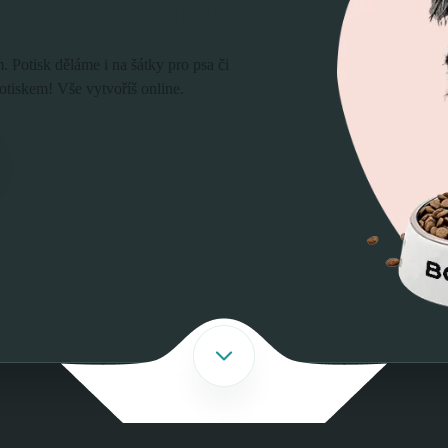
k šátek, vodítko
. Potisk děláme i na šátky pro psa či
otiskem! Vše vytvoříš online.