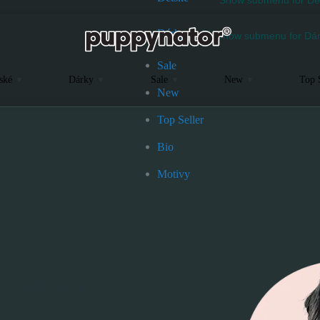
Dárky
Show submenu for Dár
Sale
ské
Dárky
Sale
New
Top 
New
Top Seller
Bio
Motivy
vlastním