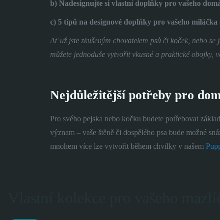
b) Nadesignujte si vlastní doplňky pro vašeho dom
c) 5 tipů na designové doplňky pro vašeho miláčka
Ať už jste zkušeným chovatelem psů či koček, nebo se j
můžete jednoduše vytvořit vkusné a praktické obojky, v
Nejdůležitější potřeby pro do
Pro svého pejska nebo kočku budete potřebovat základní
význam – vaše štěně či dospělého psa bude možné snáze 
mnohem více lze vytvořit během chvilky v našem
Pupp
Vlastní kolekce pro vašeho mazlí