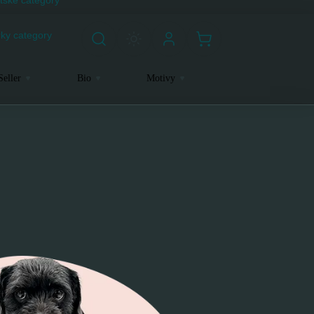
ky category
Seller
Bio
Motivy