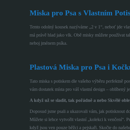
Miska pro Psa s Vlastním Pot
Tento odolný kousek nazýváme „2 v 1“, neboť jde vlastně
má právě hlad jako vlk. Obě misky můžete používat tak
neboj jménem psíka.
Plastová Miska pro Psa i Kočk
Tato miska s potiskem dle vašeho výběru perfektně pos
vám dostatek místa pro váš vlastní design – oblíbený je
A když už se sladit, tak pořádně a nebo Skvělé obl
Doposud jsme psali a ukazovali vám, jak potisknout d
Můžete si lehce vytvořit vlastní „kolekci k venčení“. 
když jsou ven pouze běžci a pejskaři. Skočte do naše