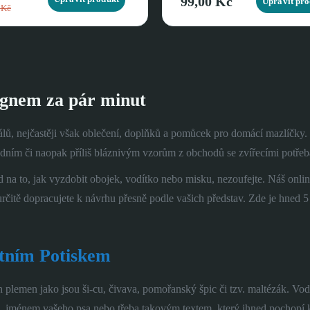
99,00 Kč
Upravit pro
 Kč
ignem za pár minut
lů, nejčastěji však oblečení, doplňků a pomůcek pro domácí mazlíčky. 
fádním či naopak příliš bláznivým vzorům z obchodů se zvířecími potře
 na to, jak vyzdobit obojek, vodítko nebo misku, nezoufejte. Náš onli
čitě dopracujete k návrhu přesně podle vašich představ. Zde je hned 5 
tním Potiskem
h plemen jako jsou ši-cu, čivava, pomořanský špic či tzv. maltézák. Vo
, jménem vašeho psa nebo třeba takovým textem, který ihned pochopí 