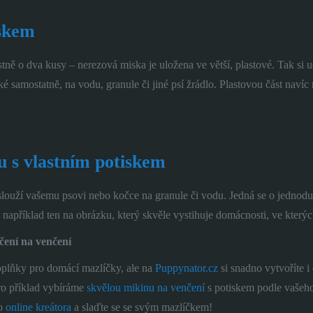
iskem
 o dva kusy – nerezová miska je uložena ve větší, plastové. Tak si udrž
é samostatně, na vodu, granule či jiné psí žrádlo. Plastovou část nav
u s vlastním potiskem
louží vašemu psovi nebo kočce na granule či vodu. Jedná se o jednoduš
 například ten na obrázku, který skvěle vystihuje domácnosti, ve kterých
ečení na venčení
oplňky pro domácí mazlíčky, ale na
Puppynator.cz
si snadno vytvoříte i
Pro příklad vybíráme
skvělou mikinu na venčení
s potiskem podle vašeho
ho
online kreátora
a slaďte se se svým mazlíčkem!