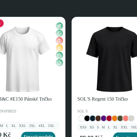
%
B&C #E150 Pánské Tričko
SOL'S Regent 150 Tričko
INSPIRED
SOL´S
M
L
XL
XXL
3XL
4XL
5XL
XXS
XS
S
M
L
XL
XXL
3X
0 Kč
Upravit produkt