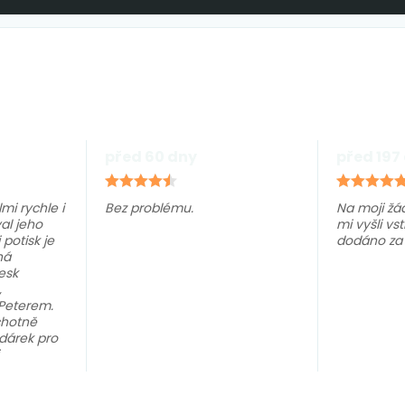
před 60 dny
před 197
lmi rychle i
Bez problému.
Na moji žá
al jeho
mi vyšli vst
 potisk je
dodáno za 
ná
esk
,
Peterem.
chotně
 dárek pro