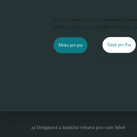
potiskem - Potis
Vytvoř si misku pro psa s vlastním potiskem
kočku. Najdeš u nás i vodítko či obojek s p
(nebo)
Šátek pro Psa
Miska pro psa
a) Designová a funkční výbava pro vaše štěně