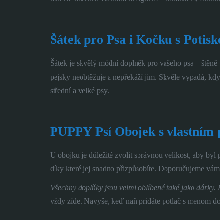
Šátek pro Psa i Kočku s Potis
Šátek je skvělý módní doplněk pro vašeho psa – štěně 
pejsky neobtěžuje a nepřekáží jim. Skvěle vypadá, kdy
střední a velké psy.
PUPPY Psí Obojek s vlastním 
U obojku je důležité zvolit správnou velikost, aby byl
díky které jej snadno přizpůsobíte. Doporučujeme vám 
Všechny doplňky jsou velmi oblíbené také jako dárky. P
vždy zíde. Navyše, keď naň pridáte potlač s menom dom