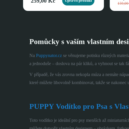
259,00 Kč
Upravit produkt
159,00
Pomůcky s vaším vlastním des
Na
Puppynator.cz
se věnujeme potisku různých materiá
a jednoduše – doslova na pár kliků, a vyhnout se tak 
V případě, že vás zrovna nekopla múza a nemáte nápad
které můžete libovolně kombinovat, takže se nakonec ur
PUPPY Vodítko pro Psa s Vlas
Toto vodítko je ideální pro psy menších až miniaturníc
můžete dotvořit vlastním designem – obrázkem, fotkou