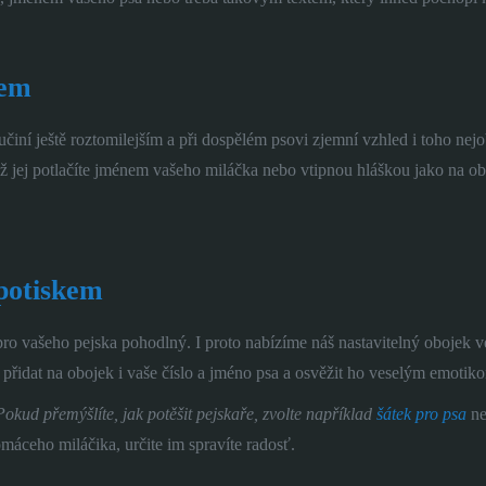
kem
učiní ještě roztomilejším a při dospělém psovi zjemní vzhled i toho n
ž jej potlačíte jménem vašeho miláčka nebo vtipnou hláškou jako na ob
potiskem
 pro vašeho pejska pohodlný. I proto nabízíme náš nastavitelný obojek 
přidat na obojek i vaše číslo a jméno psa a osvěžit ho veselým emotiko
okud přemýšlíte, jak potěšit pejskaře, zvolte například
šátek pro psa
n
áceho miláčika, určite im spravíte radosť.