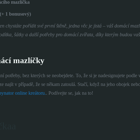
ácího mazlíčka
 (+ 1 bonusový)
en chystáte pořídit své první štěně, jedna věc je jistá – váš domácí m
odítka, šátky a další potřeby pro domácí zvířata, díky kterým budou va
mácí mazlíčky
 potřeby, bez kterých se neobejdete. To, že si je nadesignujete podle v
najít v případě, že se někam zatoulá. Stačí, když na jeho obojek nebo š
ynator online kreátoru.
. Podívejte se, jak na to!
čkaa