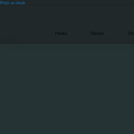
Přejít na obsah
Pánské
Dámské
Dět
Miska pro psa s 